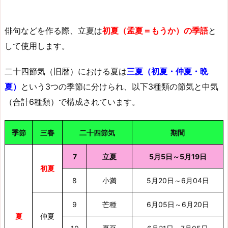
俳句などを作る際、立夏は
初夏（孟夏＝もうか）の季語
と
して使用します。
二十四節気（旧暦）における夏は
三夏（初夏・仲夏・晩
夏）
という3つの季節に分けられ、以下3種類の節気と中気
（合計6種類）で構成されています。
季節
三春
二十四節気
期間
7
立夏
5月5日～5月19日
初夏
8
小満
5月20日～6月04日
9
芒種
6月05日～6月20日
夏
仲夏