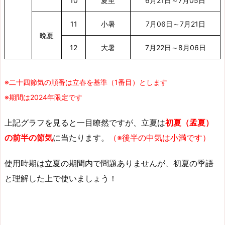
10
夏至
6月21日～7月05日
11
小暑
7月06日～7月21日
晩夏
12
大暑
7月22日～8月06日
※二十四節気の順番は立春を基準（1番目）とします
※期間は2024年限定です
上記グラフを見ると一目瞭然ですが、立夏は
初夏（孟夏）
の前半の節気
に当たります。
（※後半の中気は小満です）
使用時期は立夏の期間内で問題ありませんが、初夏の季語
と理解した上で使いましょう！