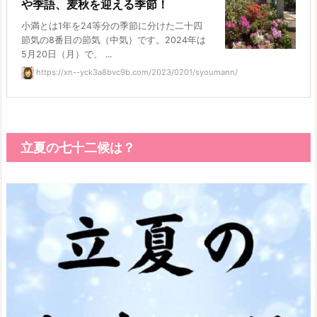
や季語、麦秋を迎える季節！
小満とは1年を24等分の季節に分けた二十四
節気の8番目の節気（中気）です。2024年は
5月20日（月）で、 ...
https://xn--yck3a8bvc9b.com/2023/0201/syoumann/
立夏の七十二候は？