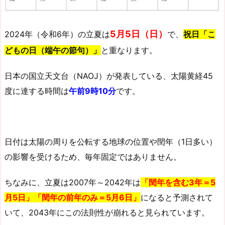
5月5日（日）
2024年（令和6年）の立夏は
で、
祝日「こ
どもの日（端午の節句）」
と重なります。
日本の国立天文台（NAOJ）が発表している、太陽黄経45
度に達する時間は
午前9時10分
です。
日付は太陽の周りを公転する地球の位置や閏年（1日多い）
の影響を受けるため、毎年固定ではありません。
ちなみに、立夏は2007年～2042年は
「閏年を含む3年＝5
月5日」「閏年の前年のみ＝5月6日」
になると予測されて
いて、2043年にこの法則性が崩れると見られています。