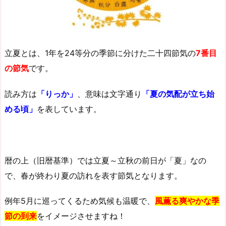
立夏とは、1年を24等分の季節に分けた二十四節気の
7番目
の節気
です。
読み方は
「りっか」
、意味は文字通り
「夏の気配が立ち始
める頃」
を表しています。
暦の上（旧暦基準）では立夏～立秋の前日が「夏」なの
で、春が終わり夏の訪れを表す節気となります。
例年5月に巡ってくるため気候も温暖で、
風薫る爽やかな季
節の到来
をイメージさせますね！