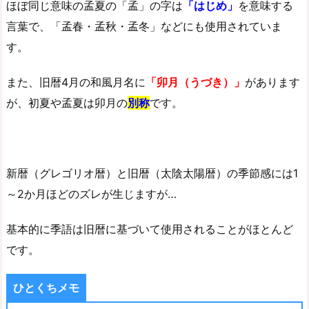
ほぼ同じ意味の孟夏の「孟」の字は
「はじめ」
を意味する
言葉で、「孟春・孟秋・孟冬」などにも使用されていま
す。
また、旧暦4月の和風月名に
「卯月（うづき）」
があります
が、初夏や孟夏は卯月の
別称
です。
新暦（グレゴリオ暦）と旧暦（太陰太陽暦）の季節感には1
～2か月ほどのズレが生じますが…
基本的に季語は旧暦に基づいて使用されることがほとんど
です。
ひとくちメモ