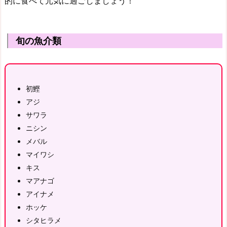
的に食べて元気に過ごしましょう！
旬の魚介類
初鰹
アジ
サワラ
ニシン
メバル
マイワシ
キス
マアナゴ
アイナメ
ホッケ
シタヒラメ