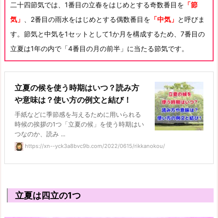
二十四節気では、1番目の立春をはじめとする奇数番目を
「節
気」
、2番目の雨水をはじめとする偶数番目を
「中気」
と呼びま
す。節気と中気を1セットとして1か月を構成するため、7番目の
立夏は1年の内で「4番目の月の前半」に当たる節気です。
立夏の候を使う時期はいつ？読み方
や意味は？使い方の例文と結び！
手紙などに季節感を与えるために用いられる
時候の挨拶の1つ「立夏の候」を使う時期はい
つなのか、読み ...
https://xn--yck3a8bvc9b.com/2022/0615/rikkanokou/
立夏は四立の1つ