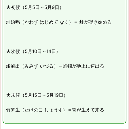
★初候（5月5日～5月9日）
蛙始鳴（かわず はじめて なく）＝ 蛙が鳴き始める
★次候（5月10日～14日）
蚯蚓出（みみず いづる）＝蚯蚓が地上に這出る
★末候（5月15日～5月19日）
竹笋生（たけのこ しょうず）＝筍が生えて来る