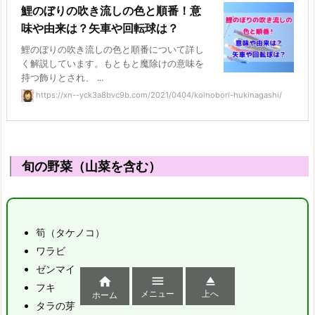
鯉のぼりの吹き流しの色と順番！意
味や由来は？矢車や回転球は？
鯉のぼりの吹き流しの色と順番について詳し
く解説しています。もともと魔除けの意味を
持つ飾りとされ、 ...
https://xn--yck3a8bvc9b.com/2021/0404/koinobori-hukinagashi/
旬の野菜（山菜を含む）
筍（タケノコ）
ワラビ
ゼンマイ



フキ
メニュー
上へ
ホーム
タラの芽