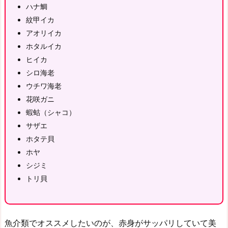
ハナ鯛
紋甲イカ
アオリイカ
ホタルイカ
ヒイカ
シロ海老
ウチワ海老
花咲ガニ
蝦蛄（シャコ）
サザエ
ホタテ貝
ホヤ
シジミ
トリ貝
魚介類でオススメしたいのが、赤身がサッパリしていて美