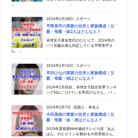
...
2024年2月28日
:
スポーツ
平野美宇の実家の住所と家族構成！父
親・母親・妹2人はどんな人？
卓球女子黄金世代のひとりで、2024年の
パリ五輪出場も内定している平野美宇さ
ん。 ...
2024年2月14日
:
スポーツ
早田ひなの実家の住所と家族構成！父
親・母親・姉はどんな人？
2024年2月現在、卓球女子総合世界ランキ
ング5位につけている早田ひなさん。 パ ...
2024年2月7日
:
芸能人・有名人
今田美桜の実家の住所と家族構成！父
親・母親・妹・弟はどんな人？
2025年度前期NHK連続テレビ小説「あん
ぱん」のヒロインを務める今田美桜さん。