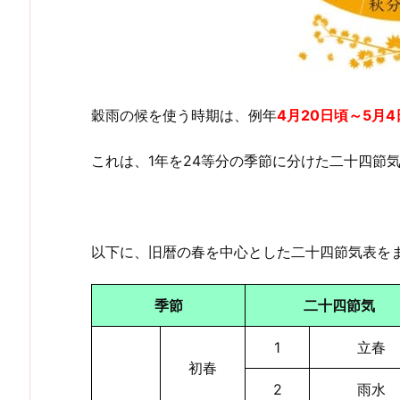
穀雨の候を使う時期は、例年
4月20日頃～5月4
これは、1年を24等分の季節に分けた二十四節
以下に、旧暦の春を中心とした二十四節気表を
季節
二十四節気
1
立春
初春
2
雨水