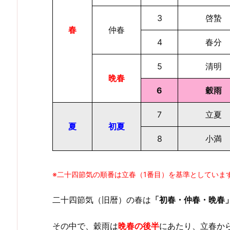
3
啓蟄
春
仲春
4
春分
5
清明
晩春
6
穀雨
7
立夏
夏
初夏
8
小満
※二十四節気の順番は立春（1番目）を基準としていま
二十四節気（旧暦）の春は
「初春・仲春・晩春
その中で、穀雨は
晩春の後半
にあたり、立春か