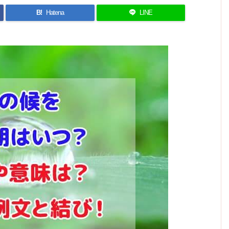
B!
Hatena
LINE