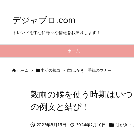
デジャブロ.com
トレンドを中心に様々な情報をお届けします！
ホーム

ホーム
>

生活の知恵
>

はがき・手紙のマナー
穀雨の候を使う時期はいつ
の例文と結び！

2022年6月15日

2024年2月10日

はがき・