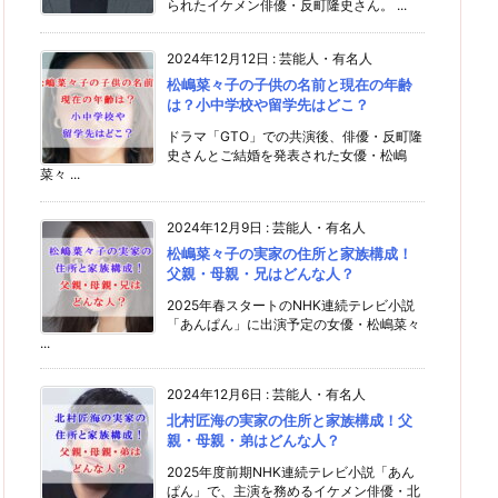
られたイケメン俳優・反町隆史さん。 ...
2024年12月12日
:
芸能人・有名人
松嶋菜々子の子供の名前と現在の年齢
は？小中学校や留学先はどこ？
ドラマ「GTO」での共演後、俳優・反町隆
史さんとご結婚を発表された女優・松嶋
菜々 ...
2024年12月9日
:
芸能人・有名人
松嶋菜々子の実家の住所と家族構成！
父親・母親・兄はどんな人？
2025年春スタートのNHK連続テレビ小説
「あんぱん」に出演予定の女優・松嶋菜々
...
2024年12月6日
:
芸能人・有名人
北村匠海の実家の住所と家族構成！父
親・母親・弟はどんな人？
2025年度前期NHK連続テレビ小説「あん
ぱん」で、主演を務めるイケメン俳優・北