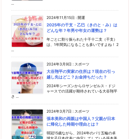
...
2024年11月15日
:
開運
2025年の干支・乙巳（きのと・み）は
どんな年？年男や年女の運勢は？
年ごとに割り振られた十干十二支（干支）
は、1年間気になることも多いですよね！ 2
...
2024年3月9日
:
スポーツ
大谷翔平の実家の住所は？現在の引っ
越し先はどこ？お金持ちだった？
2024年シーズンからロサンゼルス・ドジ
ャースでの活躍が期待されている大谷翔平
さ ...
2024年3月7日
:
スポーツ
張本美和の両親は中国人？父親が日本
に帰化した時期や理由とは？
弱冠15歳ながら、2024年のパリ五輪の卓
球女子日本代表に内定してしている張本美