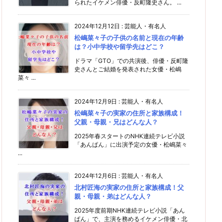
られたイケメン俳優・反町隆史さん。 ...
2024年12月12日
:
芸能人・有名人
松嶋菜々子の子供の名前と現在の年齢
は？小中学校や留学先はどこ？
ドラマ「GTO」での共演後、俳優・反町隆
史さんとご結婚を発表された女優・松嶋
菜々 ...
2024年12月9日
:
芸能人・有名人
松嶋菜々子の実家の住所と家族構成！
父親・母親・兄はどんな人？
2025年春スタートのNHK連続テレビ小説
「あんぱん」に出演予定の女優・松嶋菜々
...
2024年12月6日
:
芸能人・有名人
北村匠海の実家の住所と家族構成！父
親・母親・弟はどんな人？
2025年度前期NHK連続テレビ小説「あん
ぱん」で、主演を務めるイケメン俳優・北