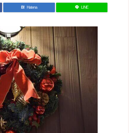
B!
Hatena
LINE