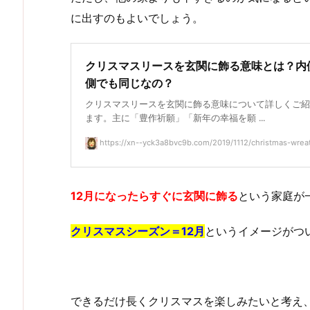
に出すのもよいでしょう。
クリスマスリースを玄関に飾る意味とは？内
側でも同じなの？
クリスマスリースを玄関に飾る意味について詳しくご紹
ます。主に「豊作祈願」「新年の幸福を願 ...
https://xn--yck3a8bvc9b.com/2019/1112/christmas-wreat
12月になったらすぐに玄関に飾る
という家庭が
クリスマスシーズン＝12月
というイメージがつ
できるだけ長くクリスマスを楽しみたいと考え