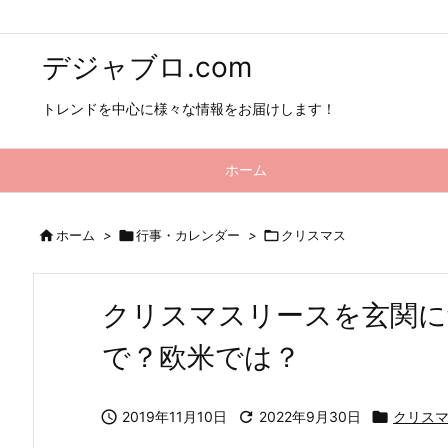
デジャブロ.com
トレンドを中心に様々な情報をお届けします！
ホーム

ホーム
>

行事・カレンダー
>

クリスマス
クリスマスリースを玄関に
で？欧米では？

2019年11月10日

2022年9月30日

クリス