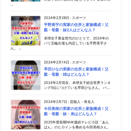
...
2024年2月28日
:
スポーツ
平野美宇の実家の住所と家族構成！父
親・母親・妹2人はどんな人？
卓球女子黄金世代のひとりで、2024年の
パリ五輪出場も内定している平野美宇さ
ん。 ...
2024年2月14日
:
スポーツ
早田ひなの実家の住所と家族構成！父
親・母親・姉はどんな人？
2024年2月現在、卓球女子総合世界ランキ
ング5位につけている早田ひなさん。 パ ...
2024年2月7日
:
芸能人・有名人
今田美桜の実家の住所と家族構成！父
親・母親・妹・弟はどんな人？
2025年度前期NHK連続テレビ小説「あん
ぱん」のヒロインを務める今田美桜さん。