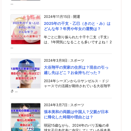
...
2024年11月15日
:
開運
2025年の干支・乙巳（きのと・み）は
どんな年？年男や年女の運勢は？
年ごとに割り振られた十干十二支（干支）
は、1年間気になることも多いですよね！ 2
...
2024年3月9日
:
スポーツ
大谷翔平の実家の住所は？現在の引っ
越し先はどこ？お金持ちだった？
2024年シーズンからロサンゼルス・ドジ
ャースでの活躍が期待されている大谷翔平
さ ...
2024年3月7日
:
スポーツ
張本美和の両親は中国人？父親が日本
に帰化した時期や理由とは？
弱冠15歳ながら、2024年のパリ五輪の卓
球女子日本代表に内定してしている張本美