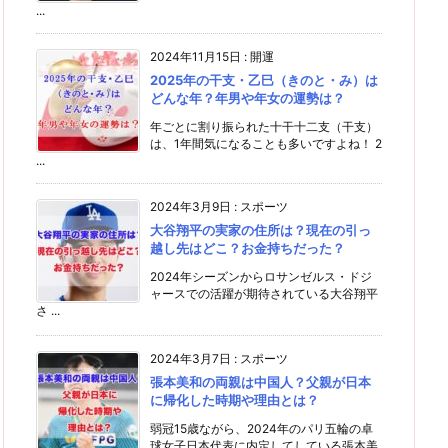
...
2024年11月15日
:
開運
2025年の干支・乙巳（きのと・み）は
どんな年？年男や年女の運勢は？
年ごとに割り振られた十干十二支（干支）
は、1年間気になることも多いですよね！ 2
...
2024年3月9日
:
スポーツ
大谷翔平の実家の住所は？現在の引っ
越し先はどこ？お金持ちだった？
2024年シーズンからロサンゼルス・ドジ
ャースでの活躍が期待されている大谷翔平
さ ...
2024年3月7日
:
スポーツ
張本美和の両親は中国人？父親が日本
に帰化した時期や理由とは？
弱冠15歳ながら、2024年のパリ五輪の卓
球女子日本代表に内定してしている張本美