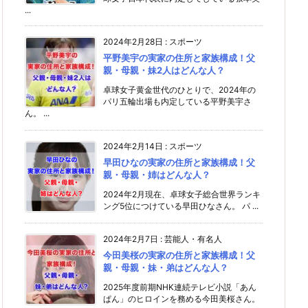
...
2024年2月28日
:
スポーツ
平野美宇の実家の住所と家族構成！父
親・母親・妹2人はどんな人？
卓球女子黄金世代のひとりで、2024年の
パリ五輪出場も内定している平野美宇さ
ん。 ...
2024年2月14日
:
スポーツ
早田ひなの実家の住所と家族構成！父
親・母親・姉はどんな人？
2024年2月現在、卓球女子総合世界ランキ
ング5位につけている早田ひなさん。 パ ...
2024年2月7日
:
芸能人・有名人
今田美桜の実家の住所と家族構成！父
親・母親・妹・弟はどんな人？
2025年度前期NHK連続テレビ小説「あん
ぱん」のヒロインを務める今田美桜さん。