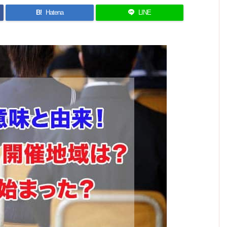
B!
Hatena
LINE