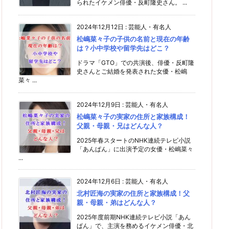
られたイケメン俳優・反町隆史さん。 ...
2024年12月12日
:
芸能人・有名人
松嶋菜々子の子供の名前と現在の年齢
は？小中学校や留学先はどこ？
ドラマ「GTO」での共演後、俳優・反町隆
史さんとご結婚を発表された女優・松嶋
菜々 ...
2024年12月9日
:
芸能人・有名人
松嶋菜々子の実家の住所と家族構成！
父親・母親・兄はどんな人？
2025年春スタートのNHK連続テレビ小説
「あんぱん」に出演予定の女優・松嶋菜々
...
2024年12月6日
:
芸能人・有名人
北村匠海の実家の住所と家族構成！父
親・母親・弟はどんな人？
2025年度前期NHK連続テレビ小説「あん
ぱん」で、主演を務めるイケメン俳優・北