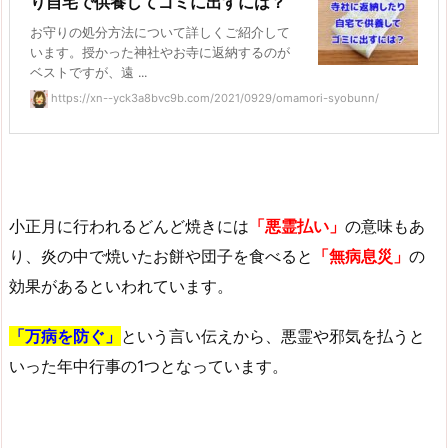
り自宅で供養してゴミに出すには？
お守りの処分方法について詳しくご紹介して
います。授かった神社やお寺に返納するのが
ベストですが、遠 ...
https://xn--yck3a8bvc9b.com/2021/0929/omamori-syobunn/
小正月に行われるどんど焼きには
「悪霊払い」
の意味もあ
り、炎の中で焼いたお餅や団子を食べると
「無病息災」
の
効果があるといわれています。
「万病を防ぐ」
という言い伝えから、悪霊や邪気を払うと
いった年中行事の1つとなっています。