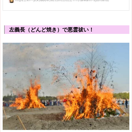
左義長（どんど焼き）で悪霊祓い！