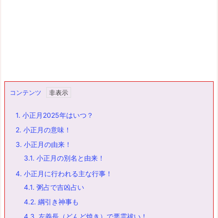
コンテンツ
1.
小正月2025年はいつ？
2.
小正月の意味！
3.
小正月の由来！
3.1.
小正月の別名と由来！
4.
小正月に行われる主な行事！
4.1.
粥占で吉凶占い
4.2.
綱引き神事も
4.3.
左義長（どんど焼き）で悪霊祓い！