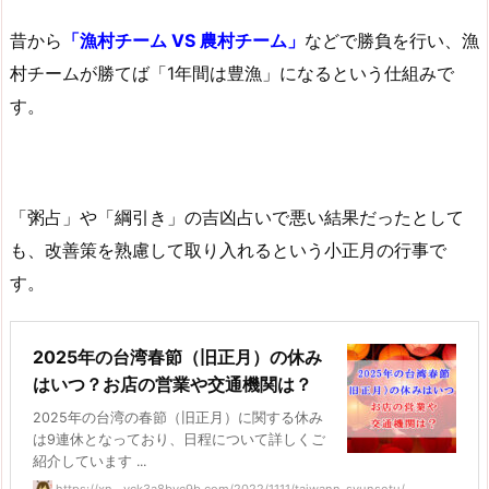
昔から
「漁村チーム VS 農村チーム」
などで勝負を行い、漁
村チームが勝てば「1年間は豊漁」になるという仕組みで
す。
「粥占」や「綱引き」の吉凶占いで悪い結果だったとして
も、改善策を熟慮して取り入れるという小正月の行事で
す。
2025年の台湾春節（旧正月）の休み
はいつ？お店の営業や交通機関は？
2025年の台湾の春節（旧正月）に関する休み
は9連休となっており、日程について詳しくご
紹介しています ...
https://xn--yck3a8bvc9b.com/2022/1111/taiwann-syunsetu/