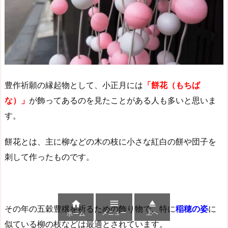
豊作祈願の縁起物として、小正月には
「餅花（もちば
な）」
が飾ってあるのを見たことがある人も多いと思いま
す。
餅花とは、主に柳などの木の枝に小さな紅白の餅や団子を
刺して作ったものです。



その年の五穀豊穣を祈るための飾り物で、特に
稲穂の姿
に
メニュー
上へ
ホーム
似ている柳の枝などは最適とされています。