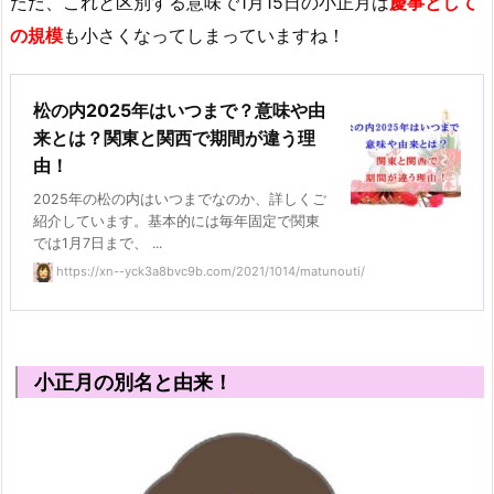
ただ、これと区別する意味で1月15日の小正月は
慶事として
の規模
も小さくなってしまっていますね！
松の内2025年はいつまで？意味や由
来とは？関東と関西で期間が違う理
由！
2025年の松の内はいつまでなのか、詳しくご
紹介しています。基本的には毎年固定で関東
では1月7日まで、 ...
https://xn--yck3a8bvc9b.com/2021/1014/matunouti/
小正月の別名と由来！