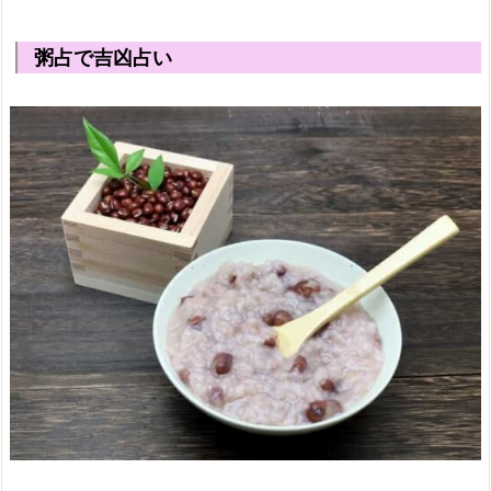
粥占で吉凶占い