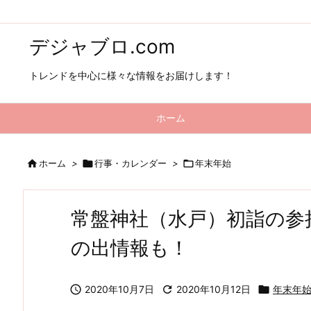
デジャブロ.com
トレンドを中心に様々な情報をお届けします！
ホーム

ホーム
>

行事・カレンダー
>

年末年始
常盤神社（水戸）初詣の参
の出情報も！

2020年10月7日

2020年10月12日

年末年