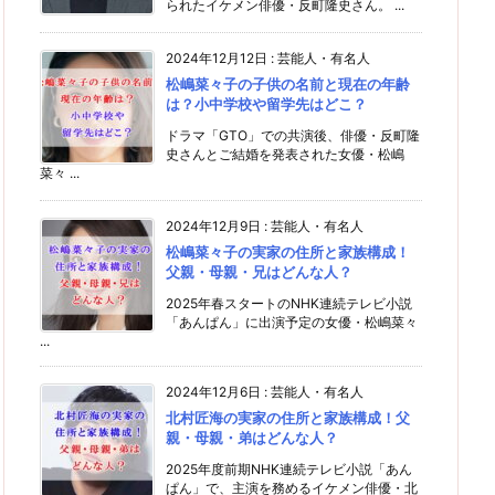
られたイケメン俳優・反町隆史さん。 ...
2024年12月12日
:
芸能人・有名人
松嶋菜々子の子供の名前と現在の年齢
は？小中学校や留学先はどこ？
ドラマ「GTO」での共演後、俳優・反町隆
史さんとご結婚を発表された女優・松嶋
菜々 ...
2024年12月9日
:
芸能人・有名人
松嶋菜々子の実家の住所と家族構成！
父親・母親・兄はどんな人？
2025年春スタートのNHK連続テレビ小説
「あんぱん」に出演予定の女優・松嶋菜々
...
2024年12月6日
:
芸能人・有名人
北村匠海の実家の住所と家族構成！父
親・母親・弟はどんな人？
2025年度前期NHK連続テレビ小説「あん
ぱん」で、主演を務めるイケメン俳優・北