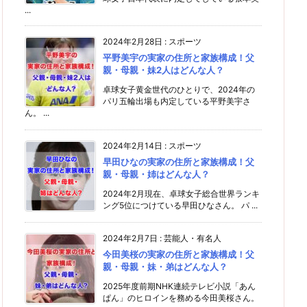
...
2024年2月28日
:
スポーツ
平野美宇の実家の住所と家族構成！父
親・母親・妹2人はどんな人？
卓球女子黄金世代のひとりで、2024年の
パリ五輪出場も内定している平野美宇さ
ん。 ...
2024年2月14日
:
スポーツ
早田ひなの実家の住所と家族構成！父
親・母親・姉はどんな人？
2024年2月現在、卓球女子総合世界ランキ
ング5位につけている早田ひなさん。 パ ...
2024年2月7日
:
芸能人・有名人
今田美桜の実家の住所と家族構成！父
親・母親・妹・弟はどんな人？
2025年度前期NHK連続テレビ小説「あん
ぱん」のヒロインを務める今田美桜さん。