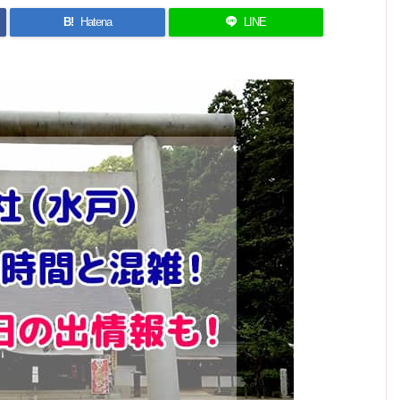
B!
Hatena
LINE