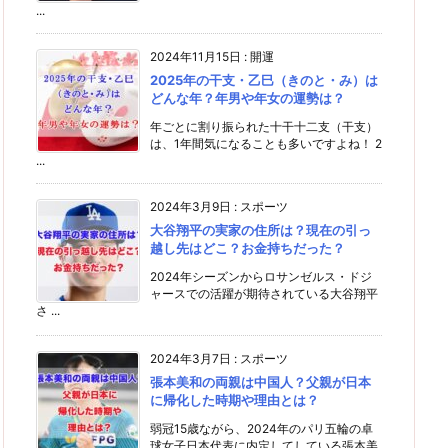
...
2024年11月15日
:
開運
2025年の干支・乙巳（きのと・み）は
どんな年？年男や年女の運勢は？
年ごとに割り振られた十干十二支（干支）
は、1年間気になることも多いですよね！ 2
...
2024年3月9日
:
スポーツ
大谷翔平の実家の住所は？現在の引っ
越し先はどこ？お金持ちだった？
2024年シーズンからロサンゼルス・ドジ
ャースでの活躍が期待されている大谷翔平
さ ...
2024年3月7日
:
スポーツ
張本美和の両親は中国人？父親が日本
に帰化した時期や理由とは？
弱冠15歳ながら、2024年のパリ五輪の卓
球女子日本代表に内定してしている張本美