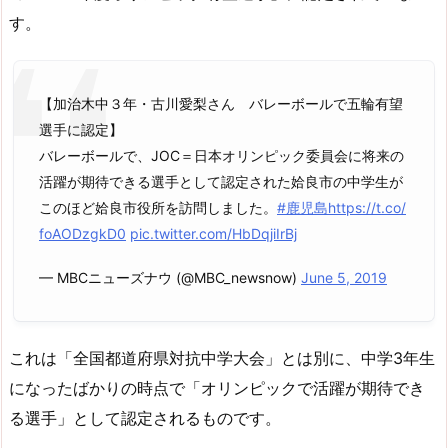
す。
【加治木中３年・古川愛梨さん バレーボールで五輪有望
選手に認定】
バレーボールで、JOC＝日本オリンピック委員会に将来の
活躍が期待できる選手として認定された姶良市の中学生が
このほど姶良市役所を訪問しました。
#鹿児島
https://t.co/
foAODzgkD0
pic.twitter.com/HbDqjiIrBj
— MBCニューズナウ (@MBC_newsnow)
June 5, 2019
これは「全国都道府県対抗中学大会」とは別に、中学3年生
になったばかりの時点で「オリンピックで活躍が期待でき
る選手」として認定されるものです。