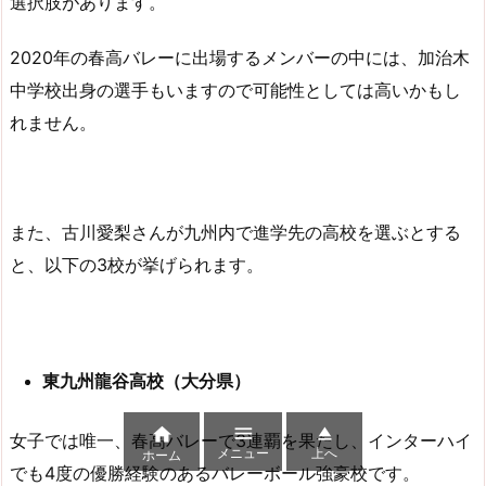
選択肢があります。
2020年の春高バレーに出場するメンバーの中には、加治木
中学校出身の選手もいますので可能性としては高いかもし
れません。
また、古川愛梨さんが九州内で進学先の高校を選ぶとする
と、以下の3校が挙げられます。
東九州龍谷高校（大分県）



女子では唯一、春高バレーで3連覇を果たし、インターハイ
メニュー
上へ
ホーム
でも4度の優勝経験のあるバレーボール強豪校です。