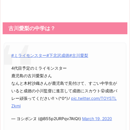
古川愛梨の中学は？
#ミライモンスター
#下北沢成徳
#古川愛梨
4代目予定のミライモンスター
鹿児島の古川愛梨さん
なんと木村沙織さんが鹿児島で見付けて、すごい中学生が
いると成徳の小川監督に進言して成徳にスカウト😲成徳バ
レー頑張ってください‼ヽ(^0^)ﾉ
pic.twitter.com/TOYSTL
Zkmi
— ヨシボンヌ (@B55p2URPqv7AtQt)
March 19, 2020