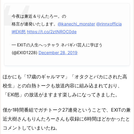
今夜は兼近＆りんたろー。の
格言が連発いたします。
@kanechi_monster
@rinnxofficia
l
#EXI怒
https://t.co/2ztNROC0de
— EXITの人生へっチャラ ネバギバ芸人に学ぼう
(@EXID1228)
December 28, 2019
ほかにも「17歳のギャルママ」「オタクとバカにされた高
校生」との白熱トークも放送内容に組み込まれており、
「EXI怒」の放送がますます楽しみになってきました。
僅か1時間番組でガチトーク27連発ということで、EXITの兼
近大樹さんもりんたろーさんも収録に6時間ほどかかったと
コメントしていまいたね。