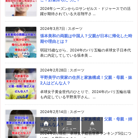
2024年シーズンからロサンゼルス・ドジャースでの活
躍が期待されている大谷翔平さ ...
2024年3月7日
:
スポーツ
張本美和の両親は中国人？父親が日本に帰化した時
期や理由とは？
弱冠15歳ながら、2024年のパリ五輪の卓球女子日本代
表に内定してしている張本美 ...
2024年2月28日
:
スポーツ
平野美宇の実家の住所と家族構成！父親・母親・妹
2人はどんな人？
卓球女子黄金世代のひとりで、2024年のパリ五輪出場
も内定している平野美宇さん。 ...
2024年2月14日
:
スポーツ
早田ひなの実家の住所と家族構成！父親・母親・姉



はどんな人？
メニュー
上へ
ホーム
2024年2月現在、卓球女子総合世界ランキング5位につ