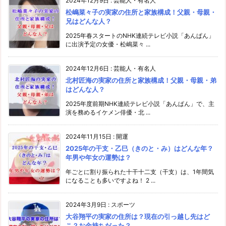
2024年12月9日
:
芸能人・有名人
松嶋菜々子の実家の住所と家族構成！父親・母親・
兄はどんな人？
2025年春スタートのNHK連続テレビ小説「あんぱん」
に出演予定の女優・松嶋菜々 ...
2024年12月6日
:
芸能人・有名人
北村匠海の実家の住所と家族構成！父親・母親・弟
はどんな人？
2025年度前期NHK連続テレビ小説「あんぱん」で、主
演を務めるイケメン俳優・北 ...
2024年11月15日
:
開運
2025年の干支・乙巳（きのと・み）はどんな年？
年男や年女の運勢は？
年ごとに割り振られた十干十二支（干支）は、1年間気
になることも多いですよね！ 2 ...
2024年3月9日
:
スポーツ
大谷翔平の実家の住所は？現在の引っ越し先はど
こ？お金持ちだった？