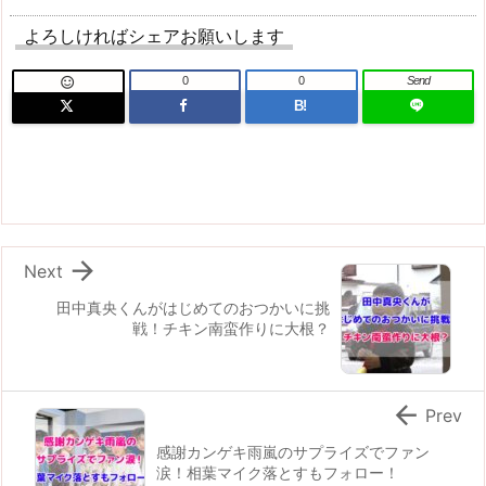
よろしければシェアお願いします
0
0
Send

B!

Next
田中真央くんがはじめてのおつかいに挑
戦！チキン南蛮作りに大根？

Prev
感謝カンゲキ雨嵐のサプライズでファン
涙！相葉マイク落とすもフォロー！