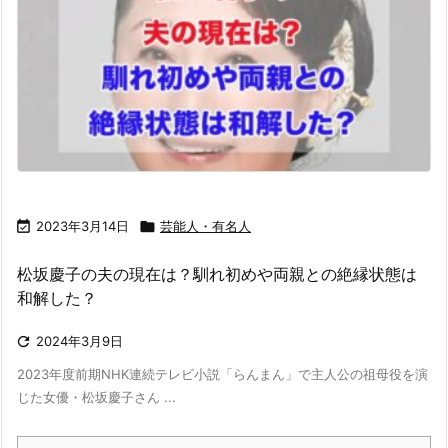

2023年3月14日

芸能人・有名人
松坂慶子の夫の現在は？馴れ初めや両親との絶縁状態は
和解した？

2024年3月9日
2023年度前期NHK連続テレビ小説「らんまん」で主人公の祖母役を演
じた女優・松坂慶子さん ...