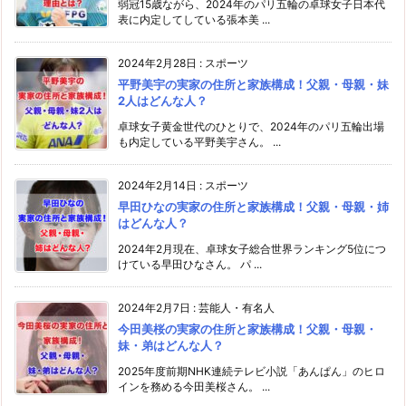
弱冠15歳ながら、2024年のパリ五輪の卓球女子日本代
表に内定してしている張本美 ...
2024年2月28日
:
スポーツ
平野美宇の実家の住所と家族構成！父親・母親・妹
2人はどんな人？
卓球女子黄金世代のひとりで、2024年のパリ五輪出場
も内定している平野美宇さん。 ...
2024年2月14日
:
スポーツ
早田ひなの実家の住所と家族構成！父親・母親・姉
はどんな人？
2024年2月現在、卓球女子総合世界ランキング5位につ
けている早田ひなさん。 パ ...
2024年2月7日
:
芸能人・有名人
今田美桜の実家の住所と家族構成！父親・母親・
妹・弟はどんな人？
2025年度前期NHK連続テレビ小説「あんぱん」のヒロ
インを務める今田美桜さん。 ...