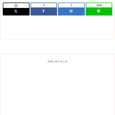
0
0
Send

B!
スポンサーリンク