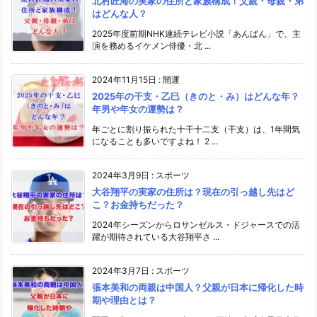
北村匠海の実家の住所と家族構成！父親・母親・弟
はどんな人？
2025年度前期NHK連続テレビ小説「あんぱん」で、主
演を務めるイケメン俳優・北 ...
2024年11月15日
:
開運
2025年の干支・乙巳（きのと・み）はどんな年？
年男や年女の運勢は？
年ごとに割り振られた十干十二支（干支）は、1年間気
になることも多いですよね！ 2 ...
2024年3月9日
:
スポーツ
大谷翔平の実家の住所は？現在の引っ越し先はど
こ？お金持ちだった？
2024年シーズンからロサンゼルス・ドジャースでの活
躍が期待されている大谷翔平さ ...
2024年3月7日
:
スポーツ
張本美和の両親は中国人？父親が日本に帰化した時
期や理由とは？