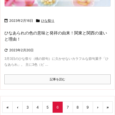

2023年2月16日

ひな祭り
ひなあられの色の意味と発祥の由来！関東と関西の違い
と理由！

2023年2月20日
3月3日のひな祭り（桃の節句）に欠かせないカラフルな節句菓子「ひ
なあられ」。 主に3色（ピ ...
記事を読む
«
‹
3
4
5
6
7
8
9
›
»