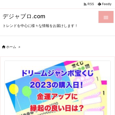

Feedly
RSS
デジャブロ.com

トレンドを中心に様々な情報をお届けします！

ホーム
>