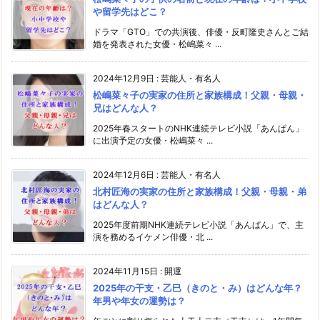
や留学先はどこ？
ドラマ「GTO」での共演後、俳優・反町隆史さんとご結
婚を発表された女優・松嶋菜々 ...
2024年12月9日
:
芸能人・有名人
松嶋菜々子の実家の住所と家族構成！父親・母親・
兄はどんな人？
2025年春スタートのNHK連続テレビ小説「あんぱん」
に出演予定の女優・松嶋菜々 ...
2024年12月6日
:
芸能人・有名人
北村匠海の実家の住所と家族構成！父親・母親・弟
はどんな人？
2025年度前期NHK連続テレビ小説「あんぱん」で、主
演を務めるイケメン俳優・北 ...
2024年11月15日
:
開運
2025年の干支・乙巳（きのと・み）はどんな年？
年男や年女の運勢は？