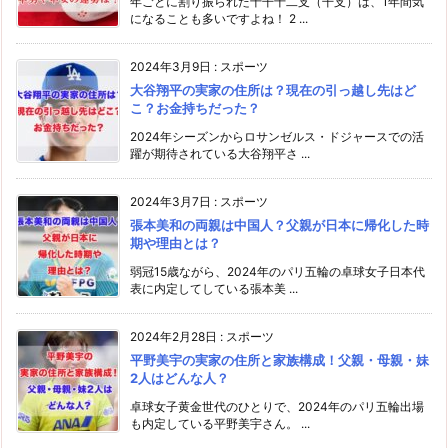
年ごとに割り振られた十干十二支（干支）は、1年間気
になることも多いですよね！ 2 ...
2024年3月9日
:
スポーツ
大谷翔平の実家の住所は？現在の引っ越し先はど
こ？お金持ちだった？
2024年シーズンからロサンゼルス・ドジャースでの活
躍が期待されている大谷翔平さ ...
2024年3月7日
:
スポーツ
張本美和の両親は中国人？父親が日本に帰化した時
期や理由とは？
弱冠15歳ながら、2024年のパリ五輪の卓球女子日本代
表に内定してしている張本美 ...
2024年2月28日
:
スポーツ
平野美宇の実家の住所と家族構成！父親・母親・妹
2人はどんな人？
卓球女子黄金世代のひとりで、2024年のパリ五輪出場
も内定している平野美宇さん。 ...