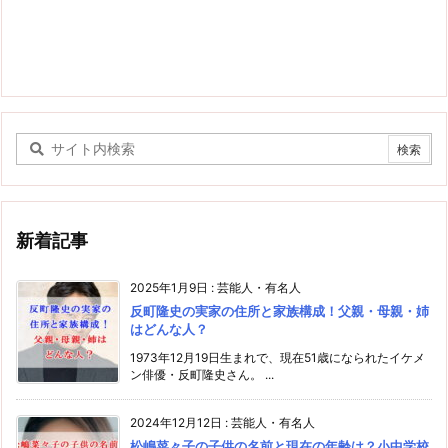
新着記事
2025年1月9日
:
芸能人・有名人
反町隆史の実家の住所と家族構成！父親・母親・姉
はどんな人？
1973年12月19日生まれで、現在51歳になられたイケメ
ン俳優・反町隆史さん。 ...
2024年12月12日
:
芸能人・有名人
松嶋菜々子の子供の名前と現在の年齢は？小中学校