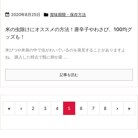

2020年8月25日

賞味期限・保存方法
米の虫除けにオススメの方法！唐辛子やわさび、100均グ
ッズも！
米びつや米袋の中で虫がわいているのを発見することがありますよ
ね。 購入した時点で既に卵が産 ...
記事を読む
«
‹
2
3
4
5
6
7
8
›
»