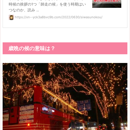
時候の挨拶の1つ「師走の候」を使う時期はい
つなのか、読み ...
https://xn--yck3a8bvc9b.com/2022/0630/siwasunokou/
歳晩の候の意味は？