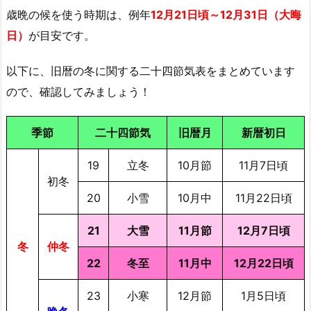
歳晩の候を使う時期は、例年
12月21日頃～12月31日（大晦
日）
が目安です。
以下に、旧暦の冬に関する二十四節気表をまとめています
ので、確認してみましょう！
季節
二十四節気
旧暦月
新暦初日
19
立冬
10月節
11月7日頃
初冬
20
小雪
10月中
11月22日頃
21
大雪
11月節
12月7日頃
冬
仲冬
22
冬至
11月中
12月22日頃
23
小寒
12月節
1月5日頃