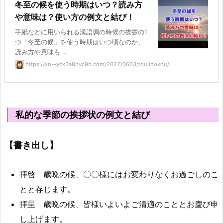
冬至の候を使う時期はいつ？読み方
や意味は？使い方の例文と結び！
手紙などに用いられる漢語調の時候の挨拶の1
つ「冬至の候」を使う時期はいつ頃なのか、
読み方や意味も ...
https://xn--yck3a8bvc9b.com/2022/0603/toujinokou/
私的な季節の挨拶状の例文と結び
【書き出し】
拝啓 歳晩の候、〇〇様にはお変わりなくお過ごしのこ
とと存じます。
拝呈 歳晩の候、皆様いよいよご清適のこととお慶び申
し上げます。