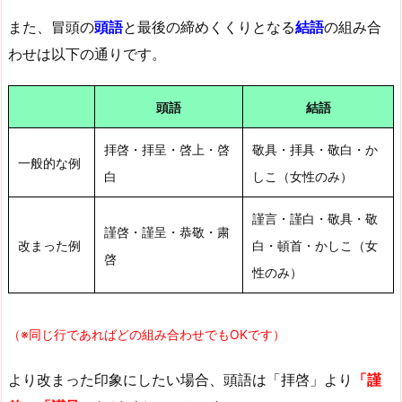
また、冒頭の
頭語
と最後の締めくくりとなる
結語
の組み合
わせは以下の通りです。
頭語
結語
拝啓・拝呈・啓上・啓
敬具・拝具・敬白・か
一般的な例
白
しこ（女性のみ）
謹言・謹白・敬具・敬
謹啓・謹呈・恭敬・粛
改まった例
白・頓首・かしこ（女
啓
性のみ）
（※同じ行であればどの組み合わせでもOKです）
より改まった印象にしたい場合、頭語は「拝啓」より
「謹