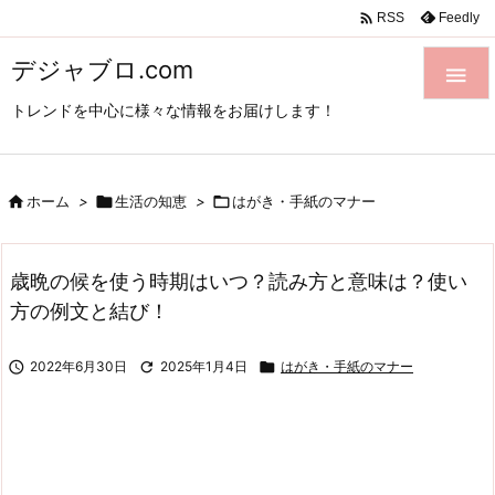

Feedly
RSS
デジャブロ.com

トレンドを中心に様々な情報をお届けします！

ホーム
>

生活の知恵
>

はがき・手紙のマナー
歳晩の候を使う時期はいつ？読み方と意味は？使い
方の例文と結び！

2022年6月30日

2025年1月4日

はがき・手紙のマナー