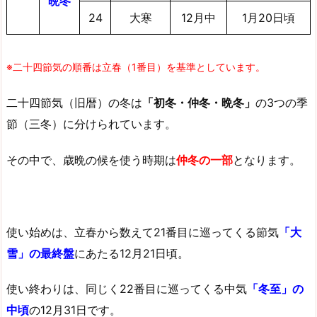
晩冬
24
大寒
12月中
1月20日頃
※二十四節気の順番は立春（1番目）を基準としています。
二十四節気（旧暦）の冬は
「初冬・仲冬・晩冬」
の3つの季
節（三冬）に分けられています。
その中で、歳晩の候を使う時期は
仲冬の一部
となります。
使い始めは、立春から数えて21番目に巡ってくる節気
「大
雪」の最終盤
にあたる12月21日頃。
使い終わりは、同じく22番目に巡ってくる中気
「冬至」の
中頃
の12月31日です。