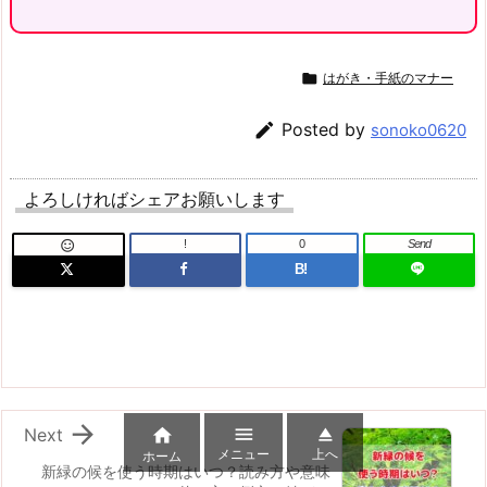

はがき・手紙のマナー

Posted by
sonoko0620
よろしければシェアお願いします
!
0
Send

B!



Next

メニュー
上へ
ホーム
新緑の候を使う時期はいつ？読み方や意味