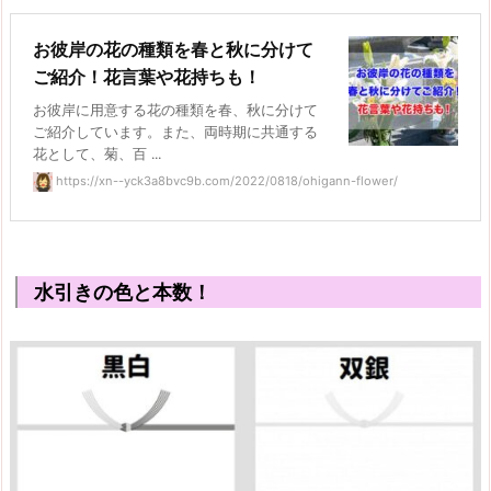
お彼岸の花の種類を春と秋に分けて
ご紹介！花言葉や花持ちも！
お彼岸に用意する花の種類を春、秋に分けて
ご紹介しています。また、両時期に共通する
花として、菊、百 ...
https://xn--yck3a8bvc9b.com/2022/0818/ohigann-flower/
水引きの色と本数！