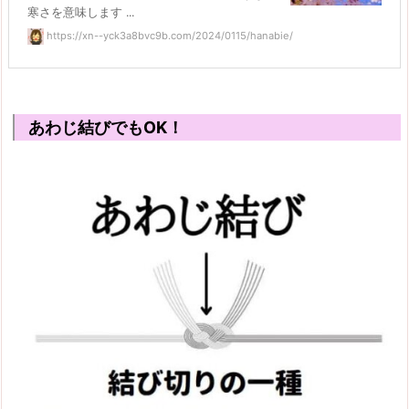
寒さを意味します ...
https://xn--yck3a8bvc9b.com/2024/0115/hanabie/
あわじ結びでもOK！