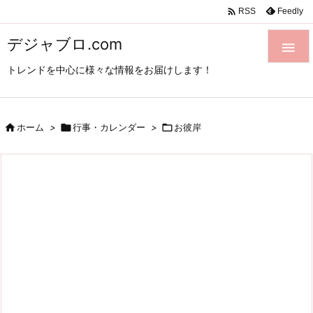

Feedly
RSS
デジャブロ.com

トレンドを中心に様々な情報をお届けします！

ホーム
>

行事・カレンダー
>

お彼岸