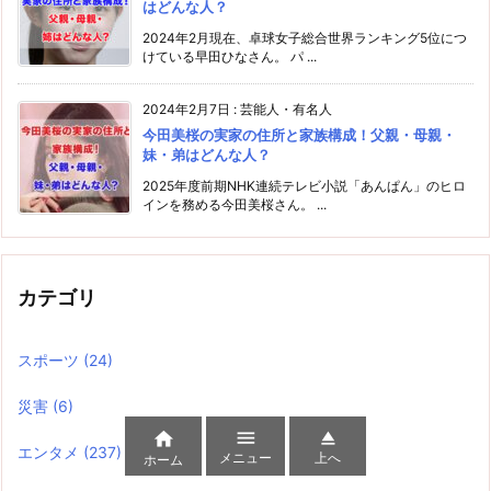
はどんな人？
2024年2月現在、卓球女子総合世界ランキング5位につ
けている早田ひなさん。 パ ...
2024年2月7日
:
芸能人・有名人
今田美桜の実家の住所と家族構成！父親・母親・
妹・弟はどんな人？
2025年度前期NHK連続テレビ小説「あんぱん」のヒロ
インを務める今田美桜さん。 ...
カテゴリ
スポーツ
(24)
災害
(6)



エンタメ
(237)
メニュー
上へ
ホーム