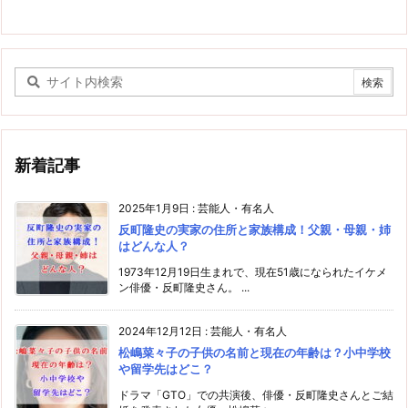
新着記事
2025年1月9日
:
芸能人・有名人
反町隆史の実家の住所と家族構成！父親・母親・姉
はどんな人？
1973年12月19日生まれで、現在51歳になられたイケメ
ン俳優・反町隆史さん。 ...
2024年12月12日
:
芸能人・有名人
松嶋菜々子の子供の名前と現在の年齢は？小中学校
や留学先はどこ？
ドラマ「GTO」での共演後、俳優・反町隆史さんとご結