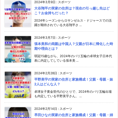
2024年3月9日
:
スポーツ
大谷翔平の実家の住所は？現在の引っ越し先はど
こ？お金持ちだった？
2024年シーズンからロサンゼルス・ドジャースでの活
躍が期待されている大谷翔平さ ...
2024年3月7日
:
スポーツ
張本美和の両親は中国人？父親が日本に帰化した時
期や理由とは？
弱冠15歳ながら、2024年のパリ五輪の卓球女子日本代
表に内定してしている張本美 ...
2024年2月28日
:
スポーツ
平野美宇の実家の住所と家族構成！父親・母親・妹
2人はどんな人？
卓球女子黄金世代のひとりで、2024年のパリ五輪出場
も内定している平野美宇さん。 ...
2024年2月14日
:
スポーツ
早田ひなの実家の住所と家族構成！父親・母親・姉