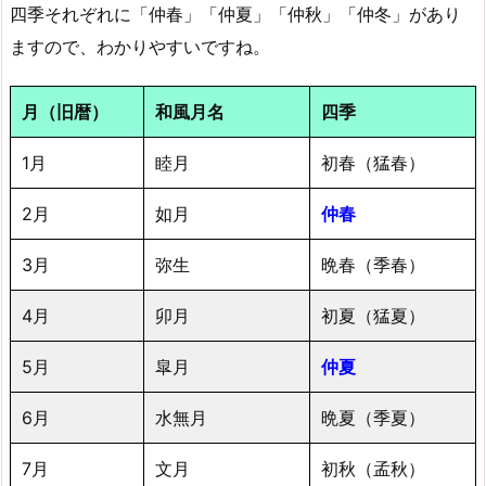
四季それぞれに「仲春」「仲夏」「仲秋」「仲冬」があり
ますので、わかりやすいですね。
月（旧暦）
和風月名
四季
1月
睦月
初春（猛春）
2月
如月
仲春
3月
弥生
晩春（季春）
4月
卯月
初夏（猛夏）
5月
皐月
仲夏
6月
水無月
晩夏（季夏）
7月
文月
初秋（孟秋）