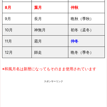
8月
葉月
仲秋
9月
長月
晩秋（季秋）
10月
神無月
初冬（孟冬）
11月
霜月
仲冬
12月
師走
晩冬（季冬）
※和風月名は新暦になってもそのまま使用されています
スポンサーリンク