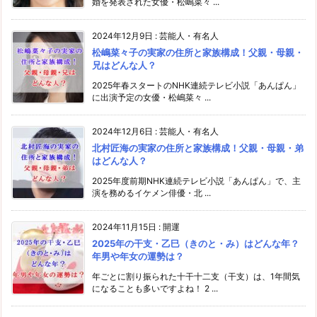
婚を発表された女優・松嶋菜々 ...
2024年12月9日
:
芸能人・有名人
松嶋菜々子の実家の住所と家族構成！父親・母親・
兄はどんな人？
2025年春スタートのNHK連続テレビ小説「あんぱん」
に出演予定の女優・松嶋菜々 ...
2024年12月6日
:
芸能人・有名人
北村匠海の実家の住所と家族構成！父親・母親・弟
はどんな人？
2025年度前期NHK連続テレビ小説「あんぱん」で、主
演を務めるイケメン俳優・北 ...
2024年11月15日
:
開運
2025年の干支・乙巳（きのと・み）はどんな年？
年男や年女の運勢は？
年ごとに割り振られた十干十二支（干支）は、1年間気
になることも多いですよね！ 2 ...