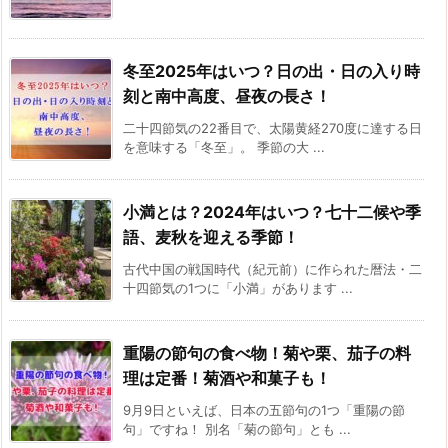
冬至2025年はいつ？日の出・日の入り時
刻と南中高度、昼夜の長さ！
二十四節気の22番目で、太陽黄経270度に達する日
を意味する「冬至」。 季節の大 ...
小満とは？2024年はいつ？七十二候や季
語、麦秋を迎える季節！
古代中国の戦国時代（紀元前）に作られた暦法・二
十四節気の1つに「小満」があります ...
重陽の節句の食べ物！菊や栗、茄子の料
理は定番！菊酒や和菓子も！
9月9日といえば、日本の五節句の1つ「重陽の節
句」ですね！ 別名「菊の節句」とも ...