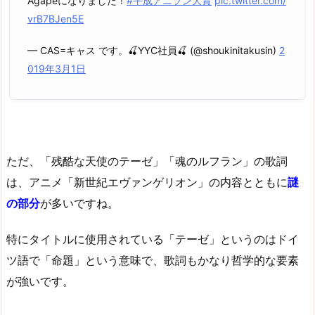
Agapeになりました！
#平成アニソン大賞
pic.twitter.com/
vrB7BJen5E
— CAS=キャス です。🍒YYC社員🍒 (@shoukinitakusin)
2
019年3月1日
ただ、「残酷な天使のテーゼ」「魂のルフラン」の歌詞
は、アニメ「新世紀エヴァンゲリオン」の内容とともに
謎
の部分
が多いですね。
特にタイトルに使用されている「テーゼ」というのはドイ
ツ語で「命題」という意味で、歌詞もかなり哲学的な要素
が強いです。