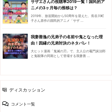
サザエさんの視聴率2019一覧！国民的ア
ニメの3ヶ月毎の推移は？
2019年、放送開始から50周年を迎えた、長谷川町
子さん原作の国民的アニメ「サザ ...
我妻善逸の兄弟子の名前や鬼となった理
由！因縁の兄弟対決のネタバレ！
大ヒット漫画「鬼滅の刃」で、主人公の竈門炭治郎
と鬼殺隊の同期として登場する我妻善 ...
ディスカッション
コメント一覧