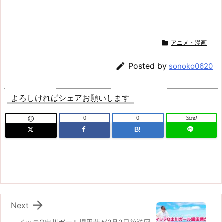

アニメ・漫画

Posted by
sonoko0620
よろしければシェアお願いします
0
0
Send

B!

Next
イッテQ出川ガール堀田茜が3月3日放送回