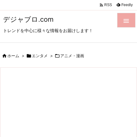

Feedly
RSS
デジャブロ.com

トレンドを中心に様々な情報をお届けします！

ホーム
>

エンタメ
>

アニメ・漫画