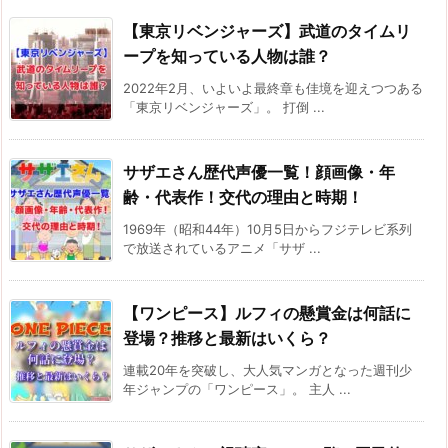
【東京リベンジャーズ】武道のタイムリ
ープを知っている人物は誰？
2022年2月、いよいよ最終章も佳境を迎えつつある
「東京リベンジャーズ」。 打倒 ...
サザエさん歴代声優一覧！顔画像・年
齢・代表作！交代の理由と時期！
1969年（昭和44年）10月5日からフジテレビ系列
で放送されているアニメ「サザ ...
【ワンピース】ルフィの懸賞金は何話に
登場？推移と最新はいくら？
連載20年を突破し、大人気マンガとなった週刊少
年ジャンプの「ワンピース」。 主人 ...