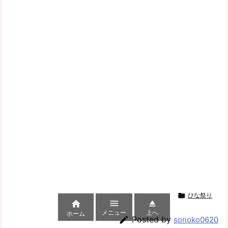

ひな祭り



メニュー
上へ
ホーム

Posted by
sonoko0620