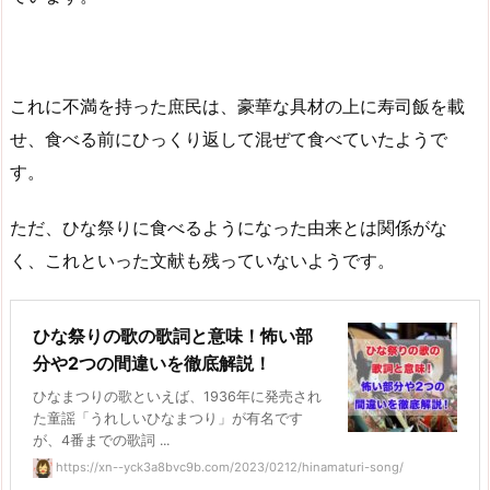
これに不満を持った庶民は、豪華な具材の上に寿司飯を載
せ、食べる前にひっくり返して混ぜて食べていたようで
す。
ただ、ひな祭りに食べるようになった由来とは関係がな
く、これといった文献も残っていないようです。
ひな祭りの歌の歌詞と意味！怖い部
分や2つの間違いを徹底解説！
ひなまつりの歌といえば、1936年に発売され
た童謡「うれしいひなまつり」が有名です
が、4番までの歌詞 ...
https://xn--yck3a8bvc9b.com/2023/0212/hinamaturi-song/