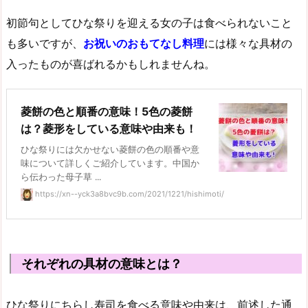
初節句としてひな祭りを迎える女の子は食べられないこと
も多いですが、
お祝いのおもてなし料理
には様々な具材の
入ったものが喜ばれるかもしれませんね。
菱餅の色と順番の意味！5色の菱餅
は？菱形をしている意味や由来も！
ひな祭りには欠かせない菱餅の色の順番や意
味について詳しくご紹介しています。中国か
ら伝わった母子草 ...
https://xn--yck3a8bvc9b.com/2021/1221/hishimoti/
それぞれの具材の意味とは？
ひな祭りにちらし寿司を食べる意味や由来は、前述した通