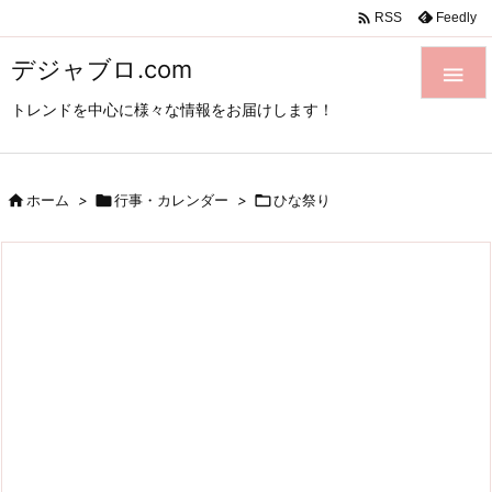

Feedly
RSS
デジャブロ.com

トレンドを中心に様々な情報をお届けします！

ホーム
>

行事・カレンダー
>

ひな祭り