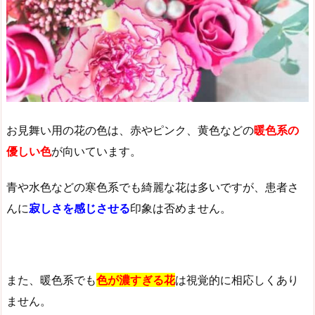
お見舞い用の花の色は、赤やピンク、黄色などの
暖色系の
優しい色
が向いています。
青や水色などの寒色系でも綺麗な花は多いですが、患者さ
んに
寂しさを感じさせる
印象は否めません。
また、暖色系でも
色が濃すぎる花
は視覚的に相応しくあり
ません。