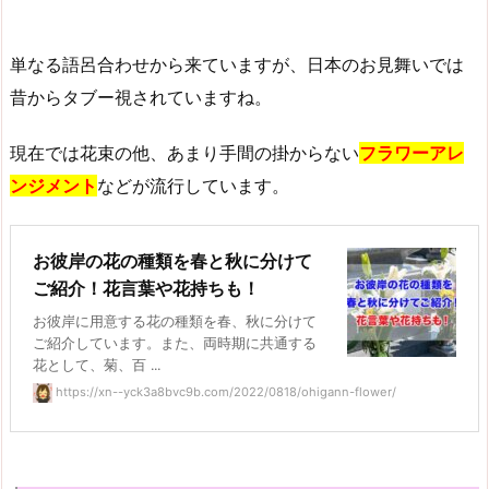
単なる語呂合わせから来ていますが、日本のお見舞いでは
昔からタブー視されていますね。
現在では花束の他、あまり手間の掛からない
フラワーアレ
ンジメント
などが流行しています。
お彼岸の花の種類を春と秋に分けて
ご紹介！花言葉や花持ちも！
お彼岸に用意する花の種類を春、秋に分けて
ご紹介しています。また、両時期に共通する
花として、菊、百 ...
https://xn--yck3a8bvc9b.com/2022/0818/ohigann-flower/