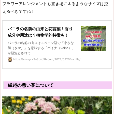
フラワーアレンジメントも置き場に困るようなサイズは控
えるべきですね！
バニラの名前の由来と花言葉！香り
成分や用途は？植物学的特徴も！
バニラの名前の由来はスペイン語で「小さな
莢（さや）」を意味する「バイナ（vaina）」
が語源とされて ...
https://xn--yck3a8bvc9b.com/2022/0220/vanilla/
縁起の悪い花について