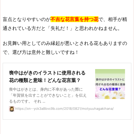
盲点となりやすいのが
不吉な花言葉を持つ花
で、相手が精
通されている方だと「失礼だ！」と思われかねません。
お見舞い用としてのみ縁起が悪いとされる花もありますの
で、選び方は意外と難しいですね！
喪中はがきのイラストに使用される
花の種類と意味！どんな花言葉？
喪中はがきとは、身内に不幸があった際に
「年賀状を出すことができないこと」を伝え
るものです。 それ ...
https://xn--yck3a8bvc9b.com/2018/0821/motyuuhagakihana/