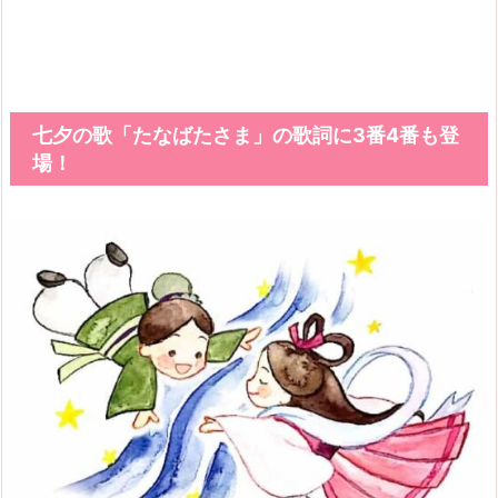
七夕の歌「たなばたさま」の歌詞に3番4番も登
場！