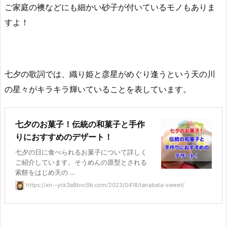
ご家庭の襖などにも細かい砂子が付いているモノもありま
すよ！
七夕の歌詞では、織り姫と彦星がめぐり逢うという天の川
の星々がキラキラ輝いていることを表しています。
七夕のお菓子！伝統の和菓子と手作
りにおすすめのデザート！
七夕の日に食べられるお菓子について詳しく
ご紹介しています。そうめんの原型とされる
索餅をはじめ天の ...
https://xn--yck3a8bvc9b.com/2023/0418/tanabata-sweet/