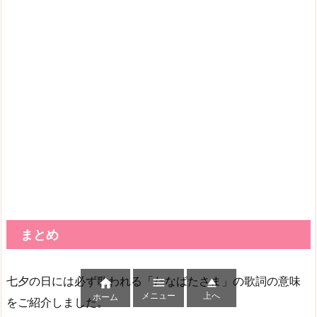
まとめ
七夕の日には必ず歌われる「たなばたさま」の歌詞の意味



メニュー
上へ
ホーム
をご紹介しました。