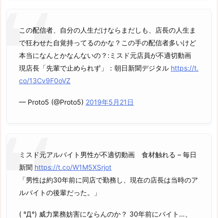
この配信者、自分の人生だけならまだしも、店長の人生ま
で狂わせた自覚持ってるのかな？この手の配信者多いけど
本当になんとかなんないの？:ミスド元店員が不適切動画
現店長「先輩で止められず」：朝日新聞デジタル
https://t.
co/13Cv9F0oVZ
— Proto5 (@Proto5)
2019年5月21日
ミスド元アルバイト男性が不適切動画 食材触れる – 毎日
新聞
https://t.co/W1M5XSrjot
「男性は約30年前に同店で勤務し、現在の店長は当時のア
ルバイトの後輩だった。」
( °Д°) 威力業務妨害にならんのか？ 30年前にバイト…、