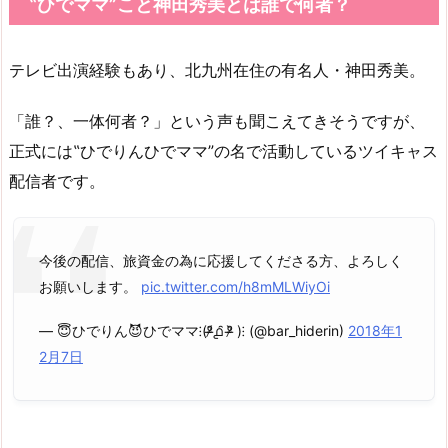
‟ひでママ”こと神田秀美とは誰で何者？
テレビ出演経験もあり、北九州在住の有名人・神田秀美。
「誰？、一体何者？」という声も聞こえてきそうですが、
正式には‟ひでりんひでママ”の名で活動しているツイキャス
配信者です。
今後の配信、旅資金の為に応援してくださる方、よろしく
お願いします。
pic.twitter.com/h8mMLWiyOi
— 😇ひでりん😈ひでママ⁝(ᵒ̴̶̷᷄൧̑ ᵒ̴̶̷᷅ )⁝ (@bar_hiderin)
2018年1
2月7日