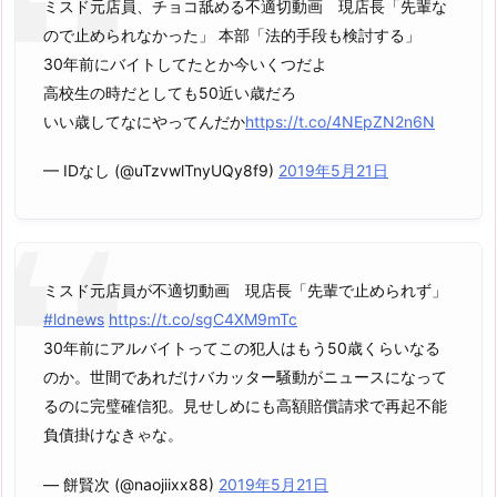
ミスド元店員、チョコ舐める不適切動画 現店長「先輩な
ので止められなかった」 本部「法的手段も検討する」
30年前にバイトしてたとか今いくつだよ
高校生の時だとしても50近い歳だろ
いい歳してなにやってんだか
https://t.co/4NEpZN2n6N
— IDなし (@uTzvwlTnyUQy8f9)
2019年5月21日
ミスド元店員が不適切動画 現店長「先輩で止められず」
#ldnews
https://t.co/sgC4XM9mTc
30年前にアルバイトってこの犯人はもう50歳くらいなる
のか。世間であれだけバカッター騒動がニュースになって
るのに完璧確信犯。見せしめにも高額賠償請求で再起不能
負債掛けなきゃな。
— 餅賢次 (@naojiixx88)
2019年5月21日