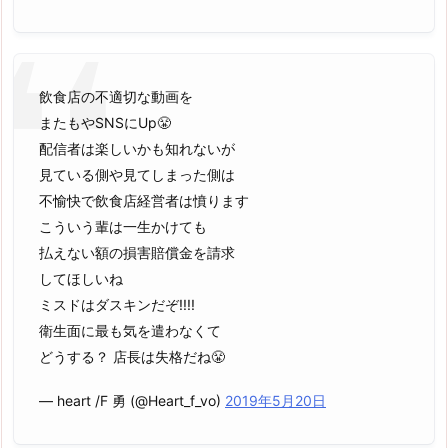
飲食店の不適切な動画を
またもやSNSにUp😤
配信者は楽しいかも知れないが
見ている側や見てしまった側は
不愉快で飲食店経営者は憤ります
こういう輩は一生かけても
払えない額の損害賠償金を請求
してほしいね
ミスドはダスキンだぞ!!!!
衛生面に最も気を遣わなくて
どうする？ 店長は失格だね😤
— heart /F 勇 (@Heart_f_vo)
2019年5月20日