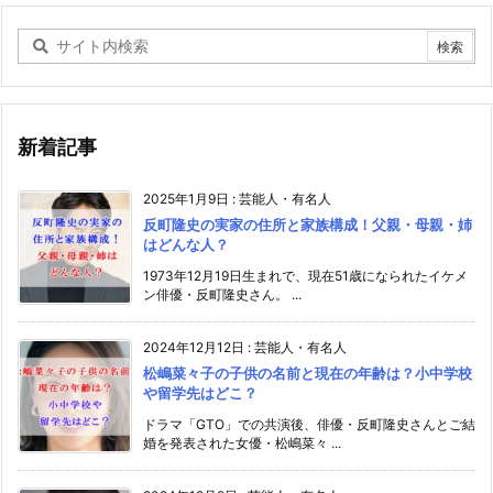
新着記事
2025年1月9日
:
芸能人・有名人
反町隆史の実家の住所と家族構成！父親・母親・姉
はどんな人？
1973年12月19日生まれで、現在51歳になられたイケメ
ン俳優・反町隆史さん。 ...
2024年12月12日
:
芸能人・有名人
松嶋菜々子の子供の名前と現在の年齢は？小中学校
や留学先はどこ？
ドラマ「GTO」での共演後、俳優・反町隆史さんとご結
婚を発表された女優・松嶋菜々 ...