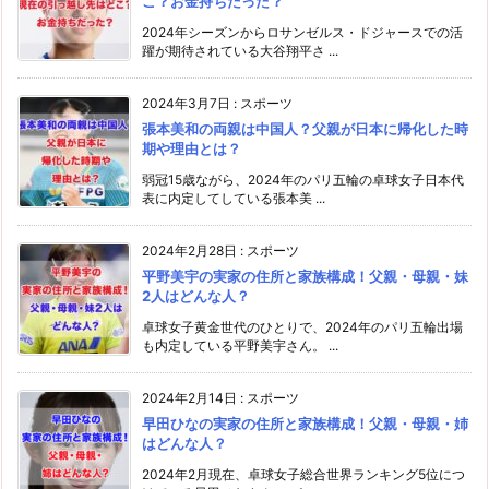
こ？お金持ちだった？
2024年シーズンからロサンゼルス・ドジャースでの活
躍が期待されている大谷翔平さ ...
2024年3月7日
:
スポーツ
張本美和の両親は中国人？父親が日本に帰化した時
期や理由とは？
弱冠15歳ながら、2024年のパリ五輪の卓球女子日本代
表に内定してしている張本美 ...
2024年2月28日
:
スポーツ
平野美宇の実家の住所と家族構成！父親・母親・妹
2人はどんな人？
卓球女子黄金世代のひとりで、2024年のパリ五輪出場
も内定している平野美宇さん。 ...
2024年2月14日
:
スポーツ
早田ひなの実家の住所と家族構成！父親・母親・姉
はどんな人？
2024年2月現在、卓球女子総合世界ランキング5位につ