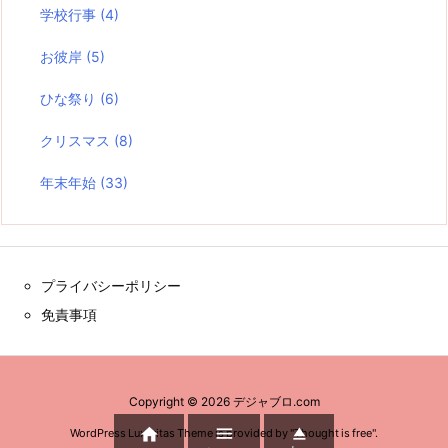
学校行事
(4)
お彼岸
(5)
ひな祭り
(6)
クリスマス
(8)
年末年始
(33)
プライバシーポリシー
免責事項
Copyright ©
2026
デジャブロ.com



WordPress Luxeritas Theme is provided by "
Thought is free
".