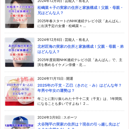
2024年12月9日
:
芸能人・有名人
松嶋菜々子の実家の住所と家族構成！父親・母親・
兄はどんな人？
2025年春スタートのNHK連続テレビ小説「あんぱん」
に出演予定の女優・松嶋菜々 ...
2024年12月6日
:
芸能人・有名人
北村匠海の実家の住所と家族構成！父親・母親・弟
はどんな人？
2025年度前期NHK連続テレビ小説「あんぱん」で、主
演を務めるイケメン俳優・北 ...
2024年11月15日
:
開運
2025年の干支・乙巳（きのと・み）はどんな年？
年男や年女の運勢は？
年ごとに割り振られた十干十二支（干支）は、1年間気
になることも多いですよね！ 2 ...
2024年3月9日
:
スポーツ
大谷翔平の実家の住所は？現在の引っ越し先はど