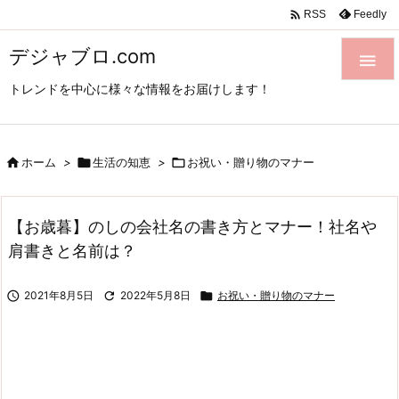

Feedly
RSS
デジャブロ.com

トレンドを中心に様々な情報をお届けします！

ホーム
>

生活の知恵
>

お祝い・贈り物のマナー
【お歳暮】のしの会社名の書き方とマナー！社名や
肩書きと名前は？

2021年8月5日

2022年5月8日

お祝い・贈り物のマナー