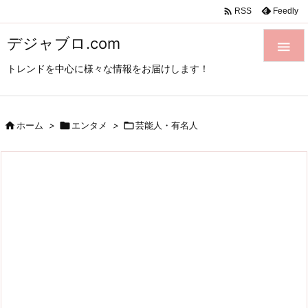

Feedly
RSS
デジャブロ.com

トレンドを中心に様々な情報をお届けします！

ホーム
>

エンタメ
>

芸能人・有名人