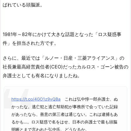
ばれている頭脳派。
1981年～82年にかけて大きな話題となった「ロス疑惑事
件」を担当された方です。
さらに、最近では「ルノー・日産・三菱アライアンス」の
社長兼最高経営責任者(CEO)だったカルロス・ゴーン被告の
弁護士としても有名になりましたね。
https://t.co/4GO1z9vQBa
これは弘中惇一郎弁護士、ぬ
かったな。逃亡犯と逃亡幇助犯が事務所で会っていた記録
があったなら、善意の第三者は通じない。これは逮捕もあ
るかも…。ロス疑惑で名をはせ、日本の弁護士で最も頭脳
明晰とまで言われた弘中氏、どうなるか。