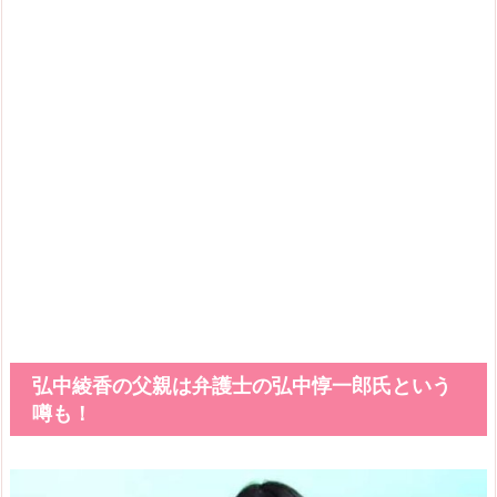
弘中綾香の父親は弁護士の弘中惇一郎氏という
噂も！