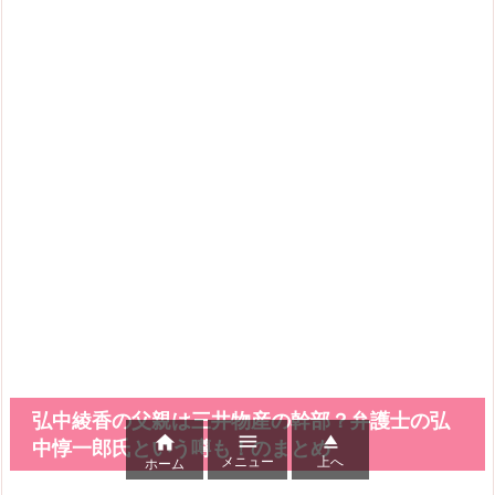
弘中綾香の父親は三井物産の幹部？弁護士の弘



中惇一郎氏という噂も！のまとめ
メニュー
上へ
ホーム