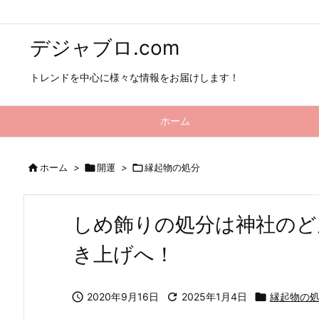
デジャブロ.com
トレンドを中心に様々な情報をお届けします！
ホーム

ホーム
>

開運
>

縁起物の処分
しめ飾りの処分は神社のど
き上げへ！

2020年9月16日

2025年1月4日

縁起物の