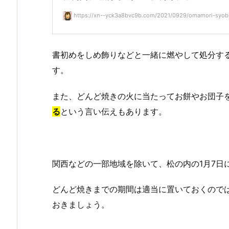
https://xn--yck3a8bvc9b.com/2021/0929/omamori-syob
書初めをしめ飾りなどと一緒に燃やして処分す
す。
また、どんど焼きの火に当たってお餅やお団子
る
という言い伝えもあります。
関西などの一部地域を除いて、松の内の1月7日
どんど焼きまでの期間は適当に置いておくので
おきましょう。