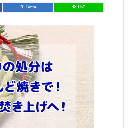
B!
Hatena
LINE