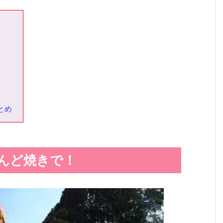
とめ
んど焼きで！