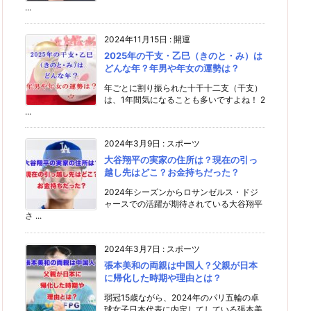
...
2024年11月15日
:
開運
2025年の干支・乙巳（きのと・み）は
どんな年？年男や年女の運勢は？
年ごとに割り振られた十干十二支（干支）
は、1年間気になることも多いですよね！ 2
...
2024年3月9日
:
スポーツ
大谷翔平の実家の住所は？現在の引っ
越し先はどこ？お金持ちだった？
2024年シーズンからロサンゼルス・ドジ
ャースでの活躍が期待されている大谷翔平
さ ...
2024年3月7日
:
スポーツ
張本美和の両親は中国人？父親が日本
に帰化した時期や理由とは？
弱冠15歳ながら、2024年のパリ五輪の卓
球女子日本代表に内定してしている張本美