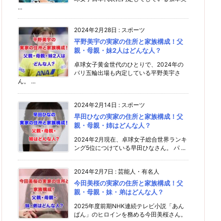
...
2024年2月28日
:
スポーツ
平野美宇の実家の住所と家族構成！父
親・母親・妹2人はどんな人？
卓球女子黄金世代のひとりで、2024年の
パリ五輪出場も内定している平野美宇さ
ん。 ...
2024年2月14日
:
スポーツ
早田ひなの実家の住所と家族構成！父
親・母親・姉はどんな人？
2024年2月現在、卓球女子総合世界ランキ
ング5位につけている早田ひなさん。 パ ...
2024年2月7日
:
芸能人・有名人
今田美桜の実家の住所と家族構成！父
親・母親・妹・弟はどんな人？
2025年度前期NHK連続テレビ小説「あん
ぱん」のヒロインを務める今田美桜さん。