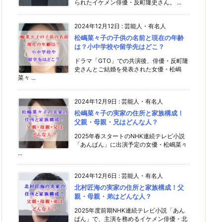
られたイケメン俳優・反町隆史さん。 ...
2024年12月12日
:
芸能人・有名人
松嶋菜々子の子供の名前と現在の年齢
は？小中学校や留学先はどこ？
ドラマ「GTO」での共演後、俳優・反町隆
史さんとご結婚を発表された女優・松嶋
菜々 ...
2024年12月9日
:
芸能人・有名人
松嶋菜々子の実家の住所と家族構成！
父親・母親・兄はどんな人？
2025年春スタートのNHK連続テレビ小説
「あんぱん」に出演予定の女優・松嶋菜々
...
2024年12月6日
:
芸能人・有名人
北村匠海の実家の住所と家族構成！父
親・母親・弟はどんな人？
2025年度前期NHK連続テレビ小説「あん
ぱん」で、主演を務めるイケメン俳優・北